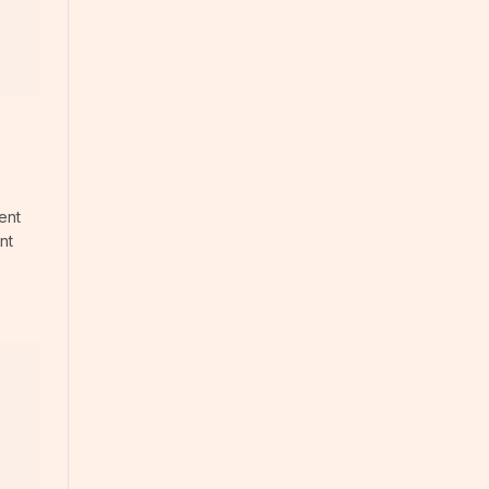
ent
nt