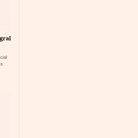
gral
cial
es