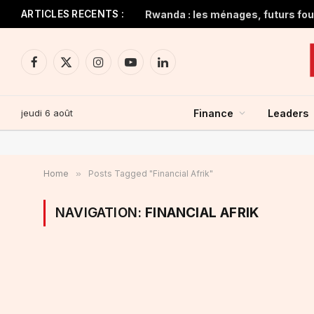
ARTICLES RECENTS :
Rwanda : les ménages, futurs four
Facebook
X
Instagram
YouTube
LinkedIn
(Twitter)
jeudi 6 août
Finance
Leaders
Home
»
Posts Tagged "Financial Afrik"
NAVIGATION:
FINANCIAL AFRIK