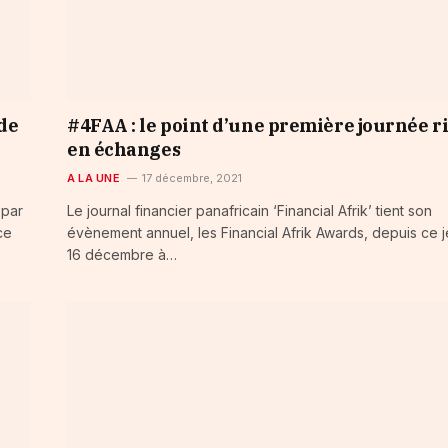
de
#4FAA : le point d’une première journée r
en échanges
A LA UNE
17 décembre, 2021
 par
Le journal financier panafricain ‘Financial Afrik’ tient son
 ce
évènement annuel, les Financial Afrik Awards, depuis ce j
16 décembre à…