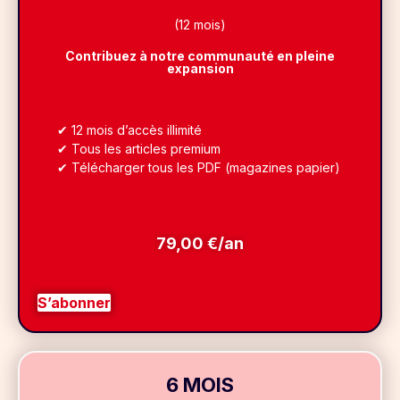
(12 mois)
Contribuez à notre communauté en pleine
expansion
✔ 12 mois d’accès illimité
✔ Tous les articles premium
✔ Télécharger tous les PDF (magazines papier)
79,00 €/an
S’abonner
6 MOIS