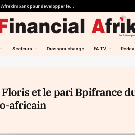
Tchad : près de 125 millions USD d’Afreximbank pour développer les infrastructures et le commerce
Secteurs
Diaspora change
FA TV
Podca
Floris et le pari Bpifrance d
o-africain