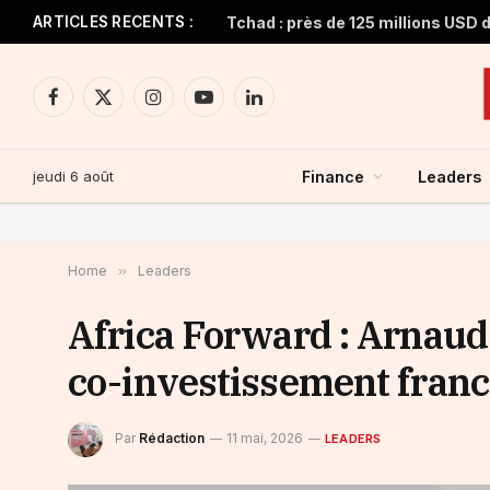
ARTICLES RECENTS :
Facebook
X
Instagram
YouTube
LinkedIn
(Twitter)
jeudi 6 août
Finance
Leaders
Home
»
Leaders
Africa Forward : Arnaud 
co-investissement franc
Par
Rédaction
11 mai, 2026
LEADERS