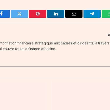
Facebook
Twitter
Pinterest
LinkedIn
Email
Telegram
information financière stratégique aux cadres et dirigeants, à traver
i couvre toute la finance africaine.