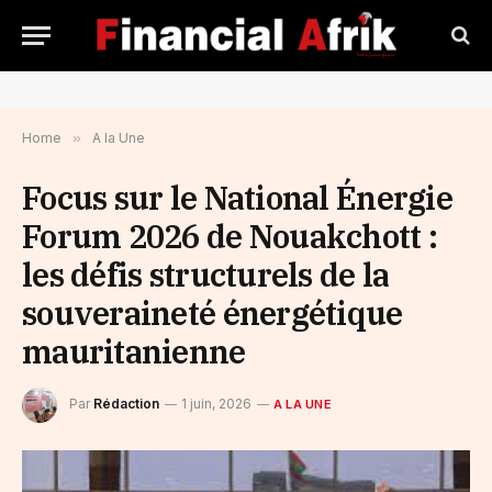
Home
»
A la Une
Focus sur le National Énergie
Forum 2026 de Nouakchott :
les défis structurels de la
souveraineté énergétique
mauritanienne
Par
Rédaction
1 juin, 2026
A LA UNE