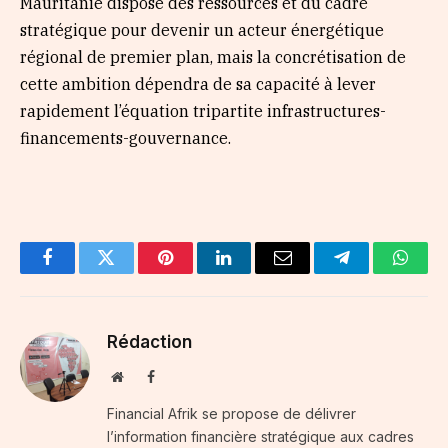
Mauritanie dispose des ressources et du cadre
stratégique pour devenir un acteur énergétique
régional de premier plan, mais la concrétisation de
cette ambition dépendra de sa capacité à lever
rapidement l’équation tripartite infrastructures-
financements-gouvernance.
Facebook
Twitter
Pinterest
LinkedIn
Email
Telegram
Whats
Rédaction
Website
Facebook
Financial Afrik se propose de délivrer
l’information financière stratégique aux cadres