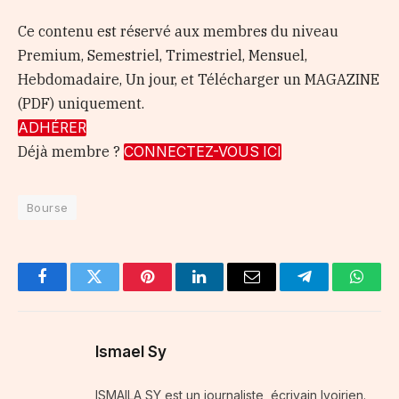
Ce contenu est réservé aux membres du niveau
Premium, Semestriel, Trimestriel, Mensuel,
Hebdomadaire, Un jour, et Télécharger un MAGAZINE
(PDF) uniquement.
ADHÉRER
Déjà membre ?
CONNECTEZ-VOUS ICI
Bourse
Facebook
Twitter
Pinterest
LinkedIn
Email
Telegram
Whats
Ismael Sy
ISMAILA SY est un journaliste, écrivain Ivoirien.