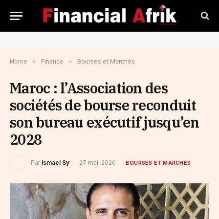
Home
»
Finance
»
Bourses et Marchés
Maroc : l’Association des
sociétés de bourse reconduit
son bureau exécutif jusqu’en
2028
Par
Ismael Sy
27 mai, 2026
BOURSES ET MARCHÉS