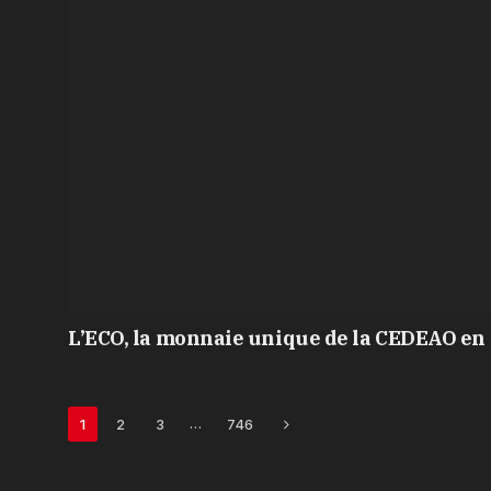
L’ECO, la monnaie unique de la CEDEAO en 
Next
…
1
2
3
746