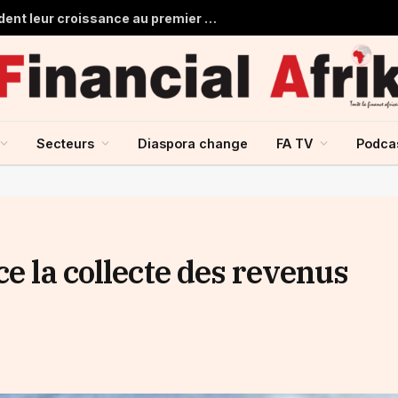
Les banques marocaines consolident leur croissance au premier semestre 2026
Secteurs
Diaspora change
FA TV
Podca
ce la collecte des revenus