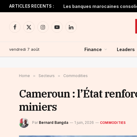
ARTICLES RECENTS :
Facebook
X
Instagram
YouTube
LinkedIn
(Twitter)
vendredi 7 août
Finance
Leaders
Home
»
Secteurs
»
Commodities
Cameroun : l’État renfor
miniers
Par
Bernard Bangda
1 juin, 2026
COMMODITIES