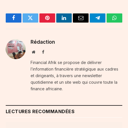
Facebook
Twitter
Pinterest
LinkedIn
Email
Telegram
Whats
Rédaction
Website
Facebook
Financial Afrik se propose de délivrer
l’information financière stratégique aux cadres
et dirigeants, à travers une newsletter
quotidienne et un site web qui couvre toute la
finance africaine.
LECTURES RECOMMANDÉES