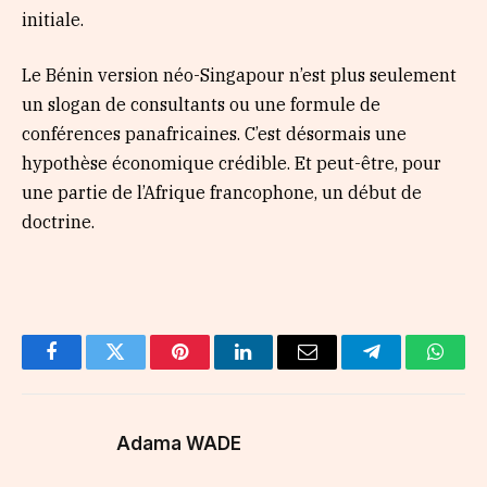
initiale.
Le Bénin version néo-Singapour n’est plus seulement
un slogan de consultants ou une formule de
conférences panafricaines. C’est désormais une
hypothèse économique crédible. Et peut-être, pour
une partie de l’Afrique francophone, un début de
doctrine.
Facebook
Twitter
Pinterest
LinkedIn
Email
Telegram
Whats
Adama WADE