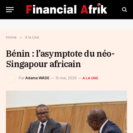
Home
»
A la Une
Bénin : l’asymptote du néo-
Singapour africain
Par
Adama WADE
15 mai, 2026
A LA UNE