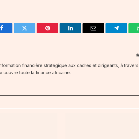
Facebook
Twitter
Pinterest
LinkedIn
Email
Telegram
information financière stratégique aux cadres et dirigeants, à traver
i couvre toute la finance africaine.