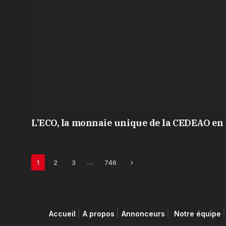
L’ECO, la monnaie unique de la CEDEAO en 
Next
…
1
2
3
746
Accueil
A propos
Annonceurs
Notre équipe