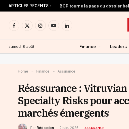
ARTICLES RECENTS :
BCP tourne la page du dossier be
Facebook
X
Instagram
YouTube
LinkedIn
(Twitter)
samedi 8 août
Finance
Leaders
Home
»
Finance
»
Assurance
Réassurance : Vitruvian 
Specialty Risks pour acc
marchés émergents
Par
Rédaction
2 juin, 2026
ASSURANCE