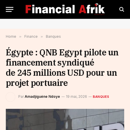
Home
»
Finance
»
Banques
Égypte : QNB Egypt pilote un
financement syndiqué
de 245 millions USD pour un
projet portuaire
Par
Amadjiguéne Ndoye
19 mai, 2026
BANQUES