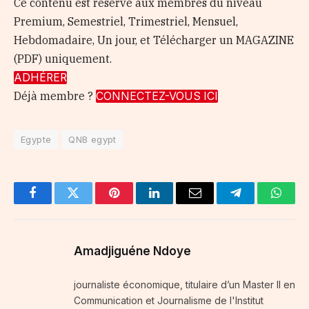
Ce contenu est réservé aux membres du niveau
Premium, Semestriel, Trimestriel, Mensuel,
Hebdomadaire, Un jour, et Télécharger un MAGAZINE
(PDF) uniquement.
ADHÉRER
Déjà membre ?
CONNECTEZ-VOUS ICI
Egypte
QNB egypt
Facebook
Twitter
Pinterest
LinkedIn
Email
Telegram
Whats
Amadjiguéne Ndoye
journaliste économique, titulaire d’un Master II en
Communication et Journalisme de l'Institut