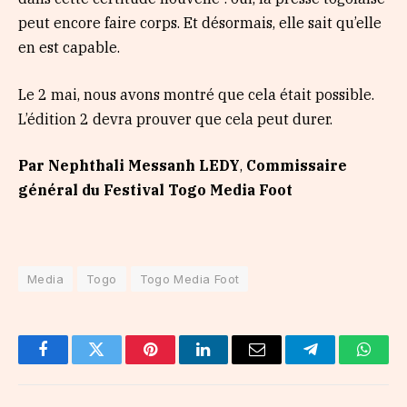
peut encore faire corps. Et désormais, elle sait qu’elle
en est capable.
Le 2 mai, nous avons montré que cela était possible.
L’édition 2 devra prouver que cela peut durer.
Par Nephthali Messanh LEDY
,
Commissaire
général du Festival Togo Media Foot
Media
Togo
Togo Media Foot
Facebook
Twitter
Pinterest
LinkedIn
Email
Telegram
Whats