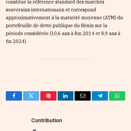
constitue la référence standard des marchés
souverains internationaux et correspond
approximativement à la maturité moyenne (ATM) du
portefeuille de dette publique du Bénin sur la
période considérée (10,6 ans à fon 2014 et 8,9 ans à
fin 2024).
Facebook
Twitter
Pinterest
LinkedIn
Email
Telegram
Whats
Contribution
Website