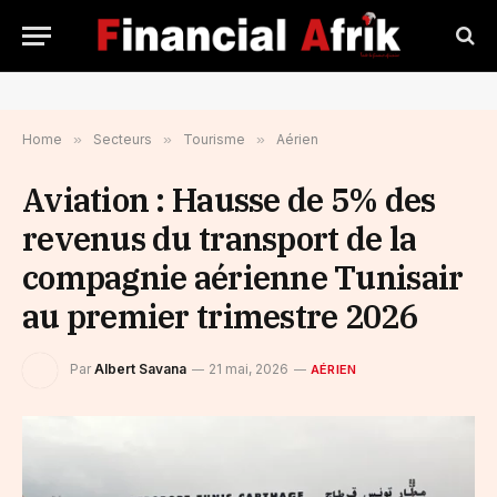
Home
»
Secteurs
»
Tourisme
»
Aérien
Aviation : Hausse de 5% des
revenus du transport de la
compagnie aérienne Tunisair
au premier trimestre 2026
Par
Albert Savana
21 mai, 2026
AÉRIEN