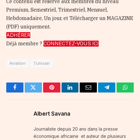
Ce contenu est réservé aux membres du niveau
Premium, Semestriel, Trimestriel, Mensuel,
Hebdomadaire, Un jour, et Télécharger un MAGAZINE
(PDF) uniquement.
ADHÉRER
Déjà membre ?
CONNECTEZ-VOUS ICI
Aviation
Tunisair
Facebook
Twitter
Pinterest
LinkedIn
Email
Telegram
Whats
Albert Savana
Journaliste depuis 20 ans dans la presse
économique africaine et auteur de plusieurs