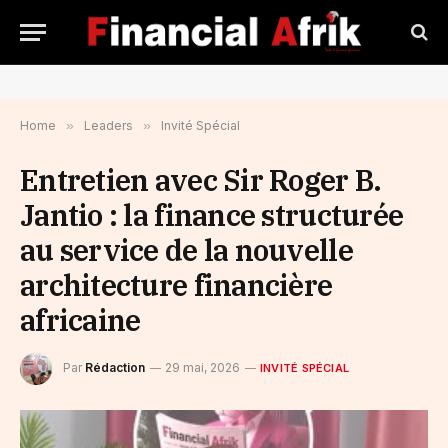
Home
»
Leaders
»
Invité Spécial
Entretien avec Sir Roger B.
Jantio : la finance structurée
au service de la nouvelle
architecture financière
africaine
Par
Rédaction
29 mai, 2026
INVITÉ SPÉCIAL