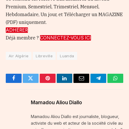
Premium, Semestriel, Trimestriel, Mensuel,
Hebdomadaire, Un jour, et Télécharger un MAGAZINE
(PDF) uniquement.
ADHÉRER
Déjà membre ?
CONNECTEZ-VOUS ICI
Air Algérie
Libreville
Luanda
Facebook
Twitter
Pinterest
LinkedIn
Email
Telegram
Whats
Mamadou Aliou Diallo
Mamadou Aliou Diallo est journaliste, blogueur,
activiste du web et acteur de la société civile au