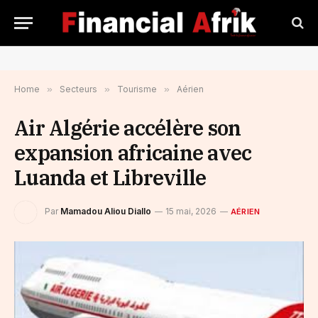
Home
»
Secteurs
»
Tourisme
»
Aérien
Air Algérie accélère son
expansion africaine avec
Luanda et Libreville
Par
Mamadou Aliou Diallo
15 mai, 2026
AÉRIEN