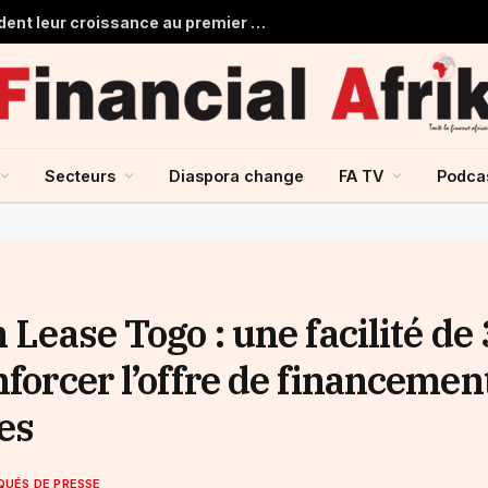
Les banques marocaines consolident leur croissance au premier semestre 2026
Secteurs
Diaspora change
FA TV
Podca
 Lease Togo : une facilité de
nforcer l’offre de financemen
es
UÉS DE PRESSE