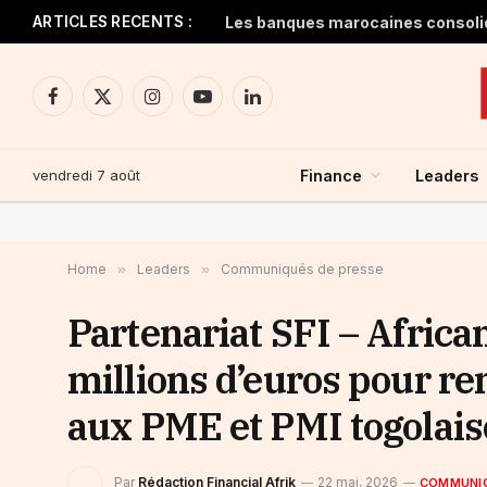
ARTICLES RECENTS :
Facebook
X
Instagram
YouTube
LinkedIn
(Twitter)
vendredi 7 août
Finance
Leaders
Home
»
Leaders
»
Communiqués de presse
Partenariat SFI – African
millions d’euros pour re
aux PME et PMI togolais
Par
Rédaction Financial Afrik
22 mai, 2026
COMMUNIQ