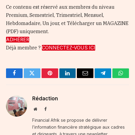
Ce contenu est réservé aux membres du niveau
Premium, Semestriel, Trimestriel, Mensuel,
Hebdomadaire, Un jour, et Télécharger un MAGAZINE
(PDF) uniquement.
ADHÉRER
Déjà membre ?
CONNECTEZ-VOUS ICI
Facebook
Twitter
Pinterest
LinkedIn
Email
Telegram
Whats
Rédaction
Website
Facebook
Financial Afrik se propose de délivrer
l’information financière stratégique aux cadres
et dirigeants, à travers une newsletter