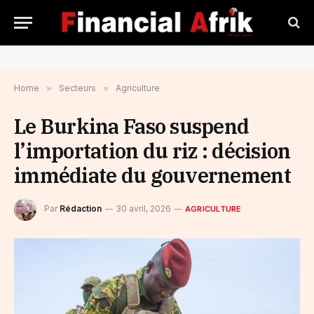
Home
»
Secteurs
»
Agriculture
Le Burkina Faso suspend
l’importation du riz : décision
immédiate du gouvernement
Par
Rédaction
30 avril, 2026
AGRICULTURE