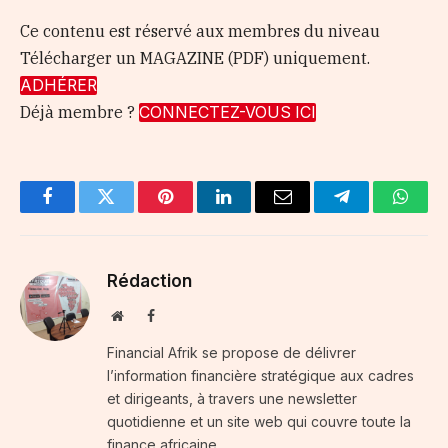
Ce contenu est réservé aux membres du niveau
Télécharger un MAGAZINE (PDF) uniquement.
ADHÉRER
Déjà membre ?
CONNECTEZ-VOUS ICI
Facebook
Twitter
Pinterest
LinkedIn
Email
Telegram
Whats
Rédaction
Website
Facebook
Financial Afrik se propose de délivrer
l’information financière stratégique aux cadres
et dirigeants, à travers une newsletter
quotidienne et un site web qui couvre toute la
finance africaine.