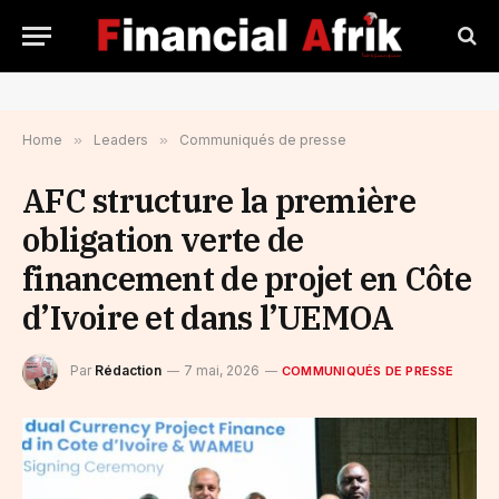
Home
»
Leaders
»
Communiqués de presse
AFC structure la première
obligation verte de
financement de projet en Côte
d’Ivoire et dans l’UEMOA
Par
Rédaction
7 mai, 2026
COMMUNIQUÉS DE PRESSE