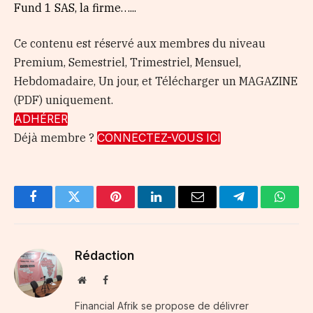
Fund 1 SAS, la firme…...
Ce contenu est réservé aux membres du niveau
Premium, Semestriel, Trimestriel, Mensuel,
Hebdomadaire, Un jour, et Télécharger un MAGAZINE
(PDF) uniquement.
ADHÉRER
Déjà membre ?
CONNECTEZ-VOUS ICI
Facebook
Twitter
Pinterest
LinkedIn
Email
Telegram
Whats
Rédaction
Website
Facebook
Financial Afrik se propose de délivrer