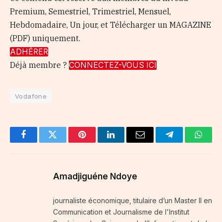
Premium, Semestriel, Trimestriel, Mensuel,
Hebdomadaire, Un jour, et Télécharger un MAGAZINE
(PDF) uniquement.
ADHÉRER
Déjà membre ?
CONNECTEZ-VOUS ICI
Vodafone
Facebook
Twitter
Pinterest
LinkedIn
Email
Telegram
Whats
Amadjiguéne Ndoye
journaliste économique, titulaire d’un Master II en
Communication et Journalisme de l'Institut