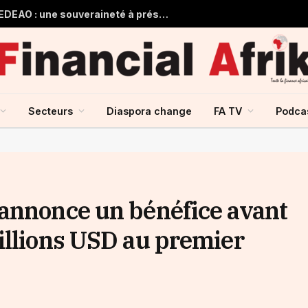
Guinée et monnaie unique de la CEDEAO : une souveraineté à préserver, une intégration à repenser
Secteurs
Diaspora change
FA TV
Podca
annonce un bénéfice avant
illions USD au premier