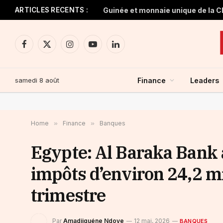
ARTICLES RECENTS :
Facebook
X
Instagram
YouTube
LinkedIn
(Twitter)
samedi 8 août
Finance
Leaders
Home
»
Finance
»
Banques
Egypte: Al Baraka Bank 
impôts d’environ 24,2 m
trimestre
Par
Amadjiguéne Ndoye
12 mai, 2026
BANQUES