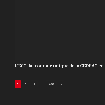
L’ECO, la monnaie unique de la CEDEAO en 
Next
…
1
2
3
746