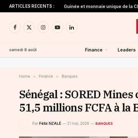
ARTICLES RECENTS :
Facebook
X
Instagram
YouTube
LinkedIn
(Twitter)
samedi 8 août
Finance
Leaders
Home
»
Finance
»
Banques
Sénégal : SORED Mines 
51,5 millions FCFA à la
Par
Félix NZALÉ
21 mai, 2026
BANQUES