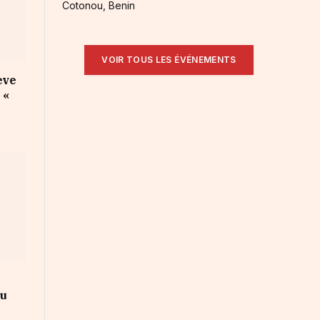
Cotonou, Benin
VOIR TOUS LES ÉVÉNEMENTS
ève
 «
au