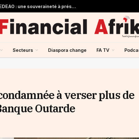
Guinée et monnaie unique de la CEDEAO : une souveraineté à préserver, une intégration à repenser
Secteurs
Diaspora change
FA TV
Podca
condamnée à verser plus de
 Banque Outarde