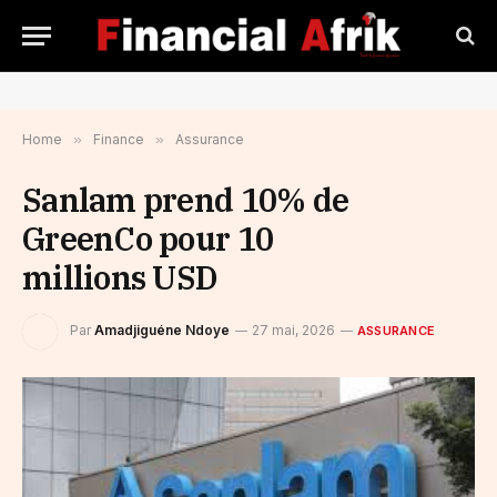
Home
»
Finance
»
Assurance
Sanlam prend 10% de
GreenCo pour 10
millions USD
Par
Amadjiguéne Ndoye
27 mai, 2026
ASSURANCE