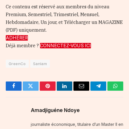
Ce contenu est réservé aux membres du niveau
Premium, Semestriel, Trimestriel, Mensuel,
Hebdomadaire, Un jour, et Télécharger un MAGAZINE
(PDF) uniquement.
ADHÉRER
Déjà membre ?
CONNECTEZ-VOUS ICI
GreenCo
Sanlam
Facebook
Twitter
Pinterest
LinkedIn
Email
Telegram
Whats
Amadjiguéne Ndoye
journaliste économique, titulaire d’un Master II en