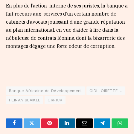
En plus de l’action interne de ses juristes, la banque a
fait recours aux services d’un certain nombre de
cabinets d’avocats jouissant d’une grande réputation
au plan international, en vue d’aider à lire dans la
nébuleuse de contrats léonins, dont la bizarrerie des
montages dégage une forte odeur de corruption.
Banque Africaine de Développement
GIDI LOIRETTE….
HEINAN BLAIKEE
ORRICK
Facebook
Twitter
Pinterest
LinkedIn
Email
Telegram
Whats