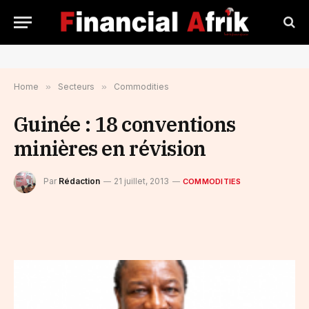
Home
»
Secteurs
»
Commodities
Guinée : 18 conventions
minières en révision
Par
Rédaction
21 juillet, 2013
COMMODITIES