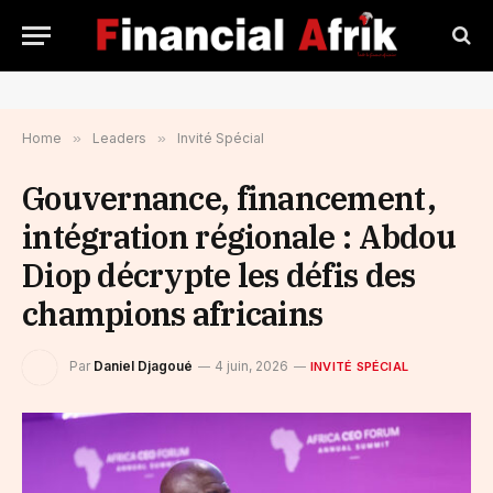
Home
»
Leaders
»
Invité Spécial
Gouvernance, financement,
intégration régionale : Abdou
Diop décrypte les défis des
champions africains
Par
Daniel Djagoué
4 juin, 2026
INVITÉ SPÉCIAL