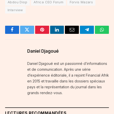
Abdou Diop
Africa CEO Forum
Forvis Mazars
Interview
Facebook
Twitter
Pinterest
LinkedIn
Email
Telegram
Whats
Daniel Djagoué
Daniel Djagoué est un passionné d’informations
et de communication. Après une série
d’expérience éditoriale, il a rejoint Financial Afrik
en 2015 et travaille dans les dossiers spéciaux
pays et la représentation du journal dans les
grands rendez-vous.
LECTURES RECOMMANDÉES