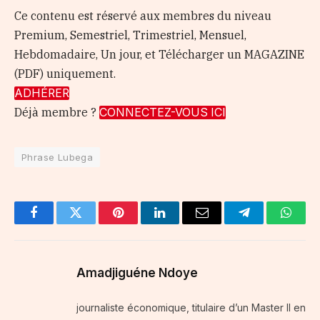
Ce contenu est réservé aux membres du niveau
Premium, Semestriel, Trimestriel, Mensuel,
Hebdomadaire, Un jour, et Télécharger un MAGAZINE
(PDF) uniquement.
ADHÉRER
Déjà membre ?
CONNECTEZ-VOUS ICI
Phrase Lubega
Facebook
Twitter
Pinterest
LinkedIn
Email
Telegram
Whats
Amadjiguéne Ndoye
journaliste économique, titulaire d’un Master II en