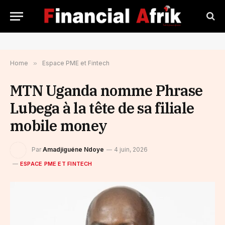
Home
»
Espace PME et Fintech
MTN Uganda nomme Phrase
Lubega à la tête de sa filiale
mobile money
Par
Amadjiguéne Ndoye
4 juin, 2026
ESPACE PME ET FINTECH