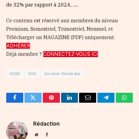
de 32% par rapport à 2024,…...
Ce contenu est réservé aux membres du niveau
Premium, Semestriel, Trimestriel, Mensuel, et
Télécharger un MAGAZINE (PDF) uniquement.
ADHÉRER
Déjà membre ?
CONNECTEZ-VOUS ICI
SGBS
SGS
Société Générale
Facebook
Twitter
Pinterest
LinkedIn
Email
Telegram
Whats
Rédaction
Website
Facebook