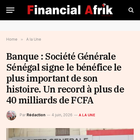
Home
»
A la Une
Banque : Société Générale
Sénégal signe le bénéfice le
plus important de son
histoire. Un record à plus de
40 milliards de FCFA
Par
Rédaction
4 juin, 2026
A LA UNE