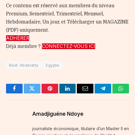
Ce contenu est réservé aux membres du niveau
Premium, Semestriel, Trimestriel, Mensuel,
Hebdomadaire, Un jour, et Télécharger un MAGAZINE
(PDF) uniquement.
ADHÉRER
Déjà membre ?
CONNECTEZ-VOUS ICI
Badr Abdelatty
Egypte
Facebook
Twitter
Pinterest
LinkedIn
Email
Telegram
Whats
Amadjiguéne Ndoye
journaliste économique, titulaire d’un Master II en