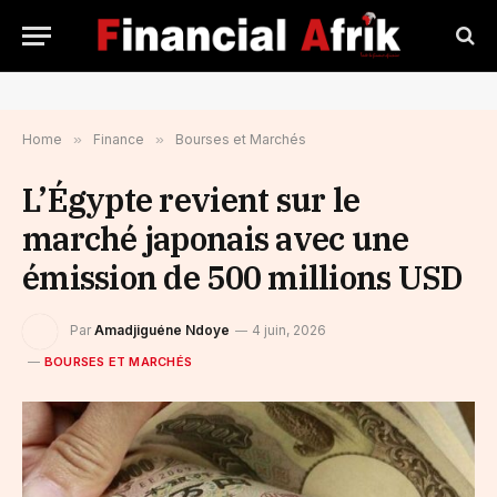
Home
»
Finance
»
Bourses et Marchés
L’Égypte revient sur le
marché japonais avec une
émission de 500 millions USD
Par
Amadjiguéne Ndoye
4 juin, 2026
BOURSES ET MARCHÉS