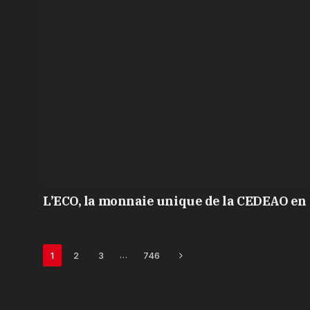
L’ECO, la monnaie unique de la CEDEAO en 
Next
…
1
2
3
746