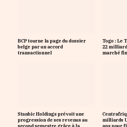
BCP tourne la page du dossier
Togo : Le 
belge par un accord
22 milliar
transactionnel
marché fi
Stanbic Holdings prévoit une
Centrafriq
progression de ses revenus au
milliards 
second semestre grâce à la
ans pour f