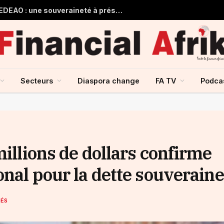
Guinée et monnaie unique de la CEDEAO : une souveraineté à préserver, une intégration à repenser
Secteurs
Diaspora change
FA TV
Podca
millions de dollars confirme
onal pour la dette souveraine
HÉS