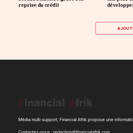
reprise du crédit
développ
AJOUT
Média multi-support, Financial Afrik propose une informatio
Contactez-nous : redaction@financialafrik.com