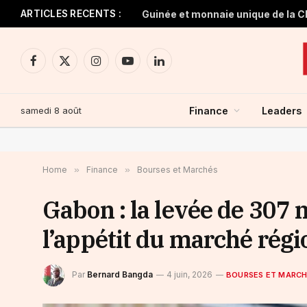
ARTICLES RECENTS :
Facebook
X
Instagram
YouTube
LinkedIn
(Twitter)
samedi 8 août
Finance
Leaders
Home
»
Finance
»
Bourses et Marchés
Gabon : la levée de 307 
l’appétit du marché régi
Par
Bernard Bangda
4 juin, 2026
BOURSES ET MARC