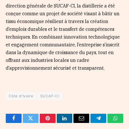
direction générale de SUCAF-CI, la distillerie a été
conçue comme un projet de société visant à bâtir un
tissu économique résilient à travers la création
d’emplois durables et le transfert de compétences
techniques. En combinant innovation technologique
et engagement communautaire, l’entreprise s’inscrit
dans la dynamique de croissance du pays, tout en
offrant aux industries locales un cadre
d’approvisionnement sécurisé et transparent.
Côte d'Ivoire
SUCAF-CI
Facebook
Twitter
Pinterest
LinkedIn
Email
Telegram
Whats