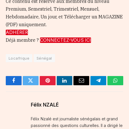
Ce contenu est réservé aux membres du niveau
Premium, Semestriel, Trimestriel, Mensuel,
Hebdomadaire, Un jour, et Télécharger un MAGAZINE
(PDF) uniquement.
ADHÉRER
Déjà membre ?
CONNECTEZ-VOUS ICI
Locafrique
Sénégal
Facebook
Twitter
Pinterest
LinkedIn
Email
Telegram
Whats
Félix NZALÉ
Félix Nzalé est journaliste sénégalais et grand
passionné des questions culturelles. Il a dirigé le