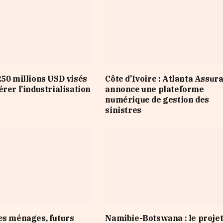
250 millions USD visés
Côte d’Ivoire : Atlanta Assur
rer l’industrialisation
annonce une plateforme
numérique de gestion des
sinistres
es ménages, futurs
Namibie-Botswana : le proje