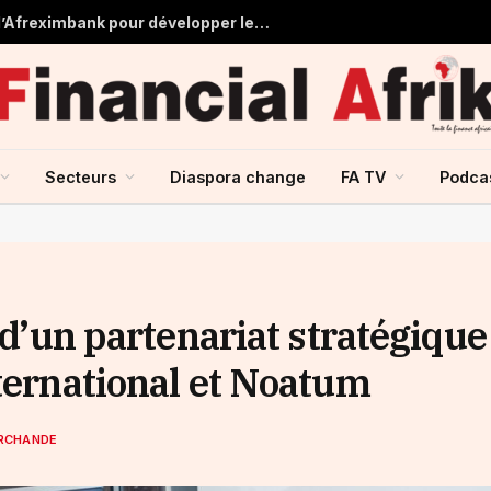
Tchad : près de 125 millions USD d’Afreximbank pour développer les infrastructures et le commerce
Secteurs
Diaspora change
FA TV
Podca
 d’un partenariat stratégique
ternational et Noatum
ARCHANDE