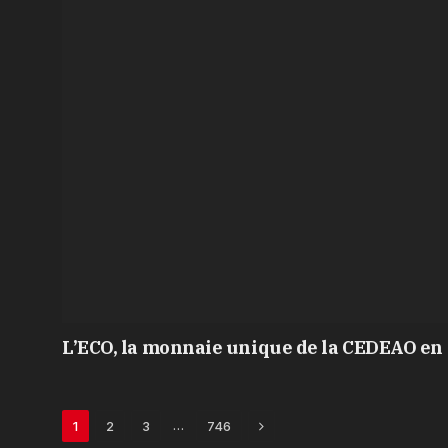
L’ECO, la monnaie unique de la CEDEAO en 
Next
…
1
2
3
746