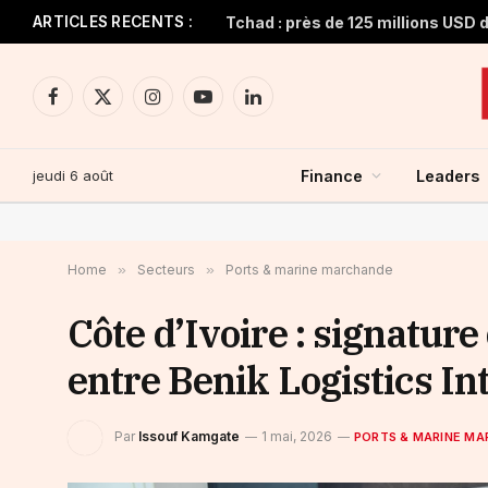
ARTICLES RECENTS :
Facebook
X
Instagram
YouTube
LinkedIn
(Twitter)
jeudi 6 août
Finance
Leaders
Home
»
Secteurs
»
Ports & marine marchande
Côte d’Ivoire : signature
entre Benik Logistics In
Par
Issouf Kamgate
1 mai, 2026
PORTS & MARINE M