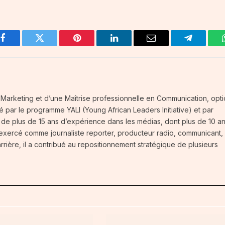
Facebook
Twitter
Pinterest
LinkedIn
Email
Telegram
té-Marketing et d’une Maîtrise professionnelle en Communication, opt
fié par le programme YALI (Young African Leaders Initiative) et par
t de plus de 15 ans d’expérience dans les médias, dont plus de 10 a
 exercé comme journaliste reporter, producteur radio, communicant,
carrière, il a contribué au repositionnement stratégique de plusieurs