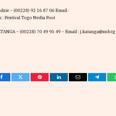
adzie – (00228) 92 16 87 06 Email :
: Festival Togo Media Foot
ATANGA – (00228) 70 49 95 49 – Email : j.katanga@snb.tg
Facebook
Twitter
Pinterest
LinkedIn
Email
Telegram