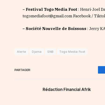
− Festival Togo Media Foot
: Henri-Joel D
togomediafoot@gmail.com Facebook / Tiktok 
− Société Nouvelle de Boissons
: Jerry K
Alerte
Djama
SNB
Togo Media Foot
PARTAGER:
Rédaction Financial Afrik