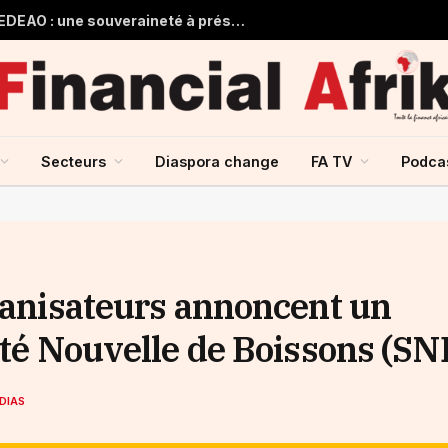
Guinée et monnaie unique de la CEDEAO : une souveraineté à préserver, une intégration à repenser
Secteurs
Diaspora change
FA TV
Podca
rganisateurs annoncent un
été Nouvelle de Boissons (SN
DIAS