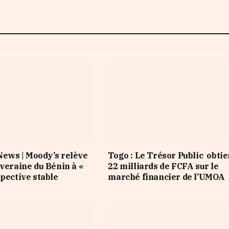
ews | Moody’s relève
Togo : Le Trésor Public obtie
uveraine du Bénin à «
22 milliards de FCFA sur le
spective stable
marché financier de l’UMOA