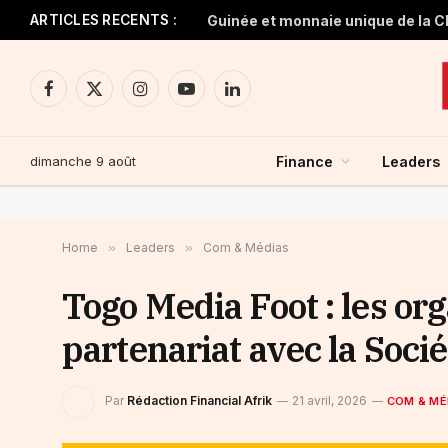
ARTICLES RECENTS :
Facebook
X
Instagram
YouTube
LinkedIn
(Twitter)
dimanche 9 août
Finance
Leaders
Home
»
Leaders
»
Com & Médias
Togo Media Foot : les o
partenariat avec la Soci
Par
Rédaction Financial Afrik
21 avril, 2026
COM & MÉ