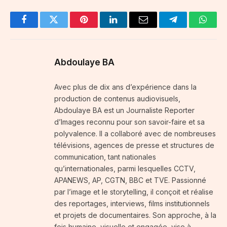
Facebook
Twitter
Pinterest
LinkedIn
Email
Telegram
Whats
Abdoulaye BA
Avec plus de dix ans d’expérience dans la
production de contenus audiovisuels,
Abdoulaye BA est un Journaliste Reporter
d’Images reconnu pour son savoir-faire et sa
polyvalence. Il a collaboré avec de nombreuses
télévisions, agences de presse et structures de
communication, tant nationales
qu’internationales, parmi lesquelles CCTV,
APANEWS, AP, CGTN, BBC et TVE. Passionné
par l’image et le storytelling, il conçoit et réalise
des reportages, interviews, films institutionnels
et projets de documentaires. Son approche, à la
fois humaine, visuelle et engagée, vise à