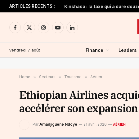
ARTICLES RECENTS :
Kinshasa : la taxe qui a duré douz
Facebook
X
Instagram
YouTube
LinkedIn
(Twitter)
vendredi 7 août
Finance
Leaders
Home
»
Secteurs
»
Tourisme
»
Aérien
Ethiopian Airlines acqui
accélérer son expansion
Par
Amadjiguéne Ndoye
21 avril, 2026
AÉRIEN