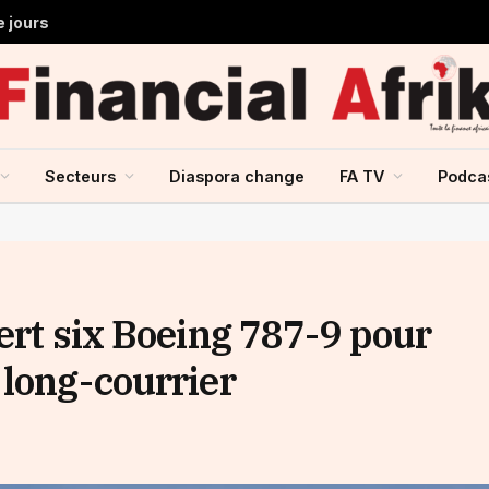
e jours
Secteurs
Diaspora change
FA TV
Podca
ert six Boeing 787-9 pour
 long-courrier