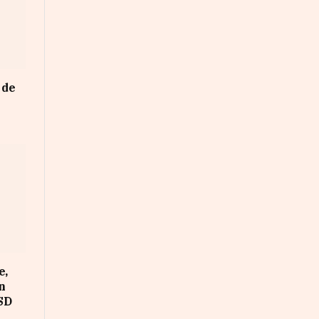
 de
e,
on
SD