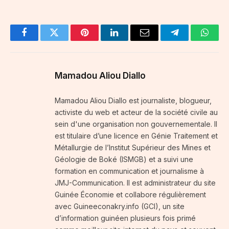
Facebook
Twitter
Pinterest
LinkedIn
Email
Telegram
Whats
Mamadou Aliou Diallo
Mamadou Aliou Diallo est journaliste, blogueur,
activiste du web et acteur de la société civile au
sein d'une organisation non gouvernementale. Il
est titulaire d’une licence en Génie Traitement et
Métallurgie de l’Institut Supérieur des Mines et
Géologie de Boké (ISMGB) et a suivi une
formation en communication et journalisme à
JMJ-Communication. Il est administrateur du site
Guinée Économie et collabore régulièrement
avec Guineeconakry.info (GCI), un site
d’information guinéen plusieurs fois primé