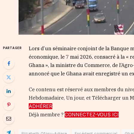
Lors d’un séminaire conjoint de la Banque m
PARTAGER
économique, le 7 mai 2026, consacré à la « r
Ghana », la ministre du Commerce, de l’Agro-i
annoncé que le Ghana avait enregistré un ex
Ce contenu est réservé aux membres du nive
Hebdomadaire, Un jour, et Télécharger un
ADHÉRER
Déjà membre ?
CONNECTEZ-VOUS ICI
Elizabeth Ofosu-Adjare
Excédent commercial
Gha