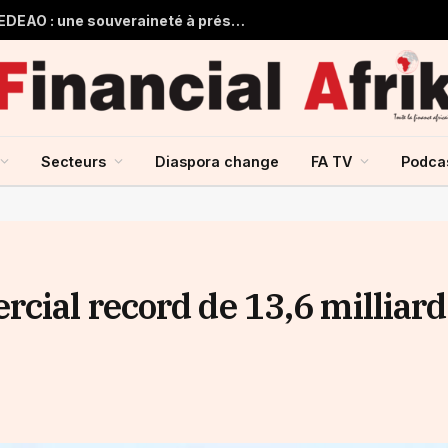
Guinée et monnaie unique de la CEDEAO : une souveraineté à préserver, une intégration à repenser
Secteurs
Diaspora change
FA TV
Podca
cial record de 13,6 milliard