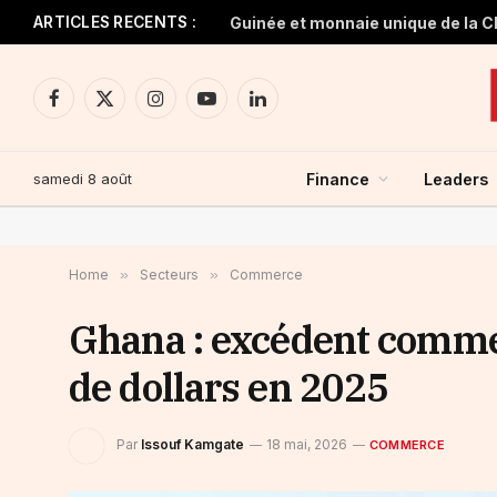
ARTICLES RECENTS :
Facebook
X
Instagram
YouTube
LinkedIn
(Twitter)
samedi 8 août
Finance
Leaders
Home
»
Secteurs
»
Commerce
Ghana : excédent commer
de dollars en 2025
Par
Issouf Kamgate
18 mai, 2026
COMMERCE