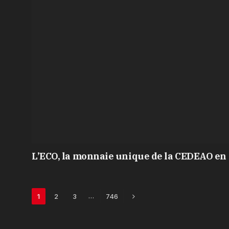
L’ECO, la monnaie unique de la CEDEAO en 
Next
…
1
2
3
746