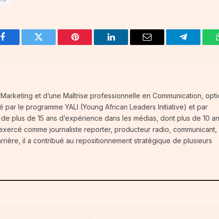
Facebook
Twitter
Pinterest
LinkedIn
Email
Telegram
té-Marketing et d’une Maîtrise professionnelle en Communication, opt
fié par le programme YALI (Young African Leaders Initiative) et par
t de plus de 15 ans d’expérience dans les médias, dont plus de 10 a
 exercé comme journaliste reporter, producteur radio, communicant,
carrière, il a contribué au repositionnement stratégique de plusieurs