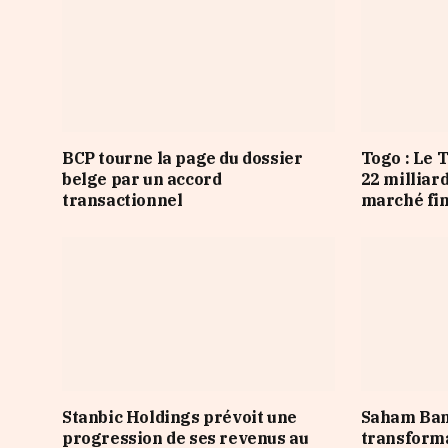
BCP tourne la page du dossier
Togo : Le 
belge par un accord
22 milliar
transactionnel
marché fi
Stanbic Holdings prévoit une
Saham Ban
progression de ses revenus au
transforma