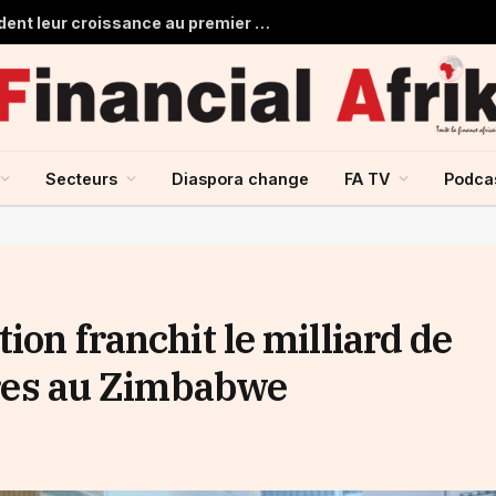
Les banques marocaines consolident leur croissance au premier semestre 2026
Secteurs
Diaspora change
FA TV
Podca
ion franchit le milliard de
aires au Zimbabwe