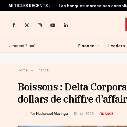
ARTICLES RECENTS :
Facebook
X
Instagram
YouTube
LinkedIn
(Twitter)
vendredi 7 août
Finance
Leaders
Home
»
Finance
Boissons : Delta Corporat
dollars de chiffre d’aff
Par
Nathanael Mavinga
15 mai, 2026
FINANCE