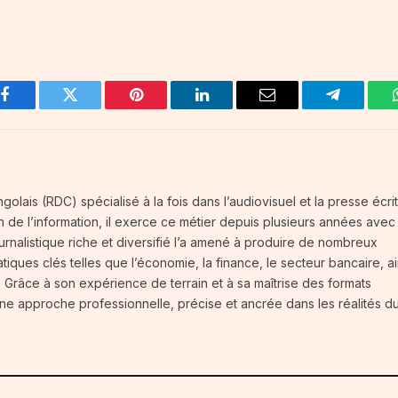
Facebook
Twitter
Pinterest
LinkedIn
Email
Telegram
olais (RDC) spécialisé à la fois dans l’audiovisuel et la presse écrit
on de l’information, il exerce ce métier depuis plusieurs années avec
rnalistique riche et diversifié l’a amené à produire de nombreux
iques clés telles que l’économie, la finance, le secteur bancaire, ai
Grâce à son expérience de terrain et à sa maîtrise des formats
ar une approche professionnelle, précise et ancrée dans les réalités d