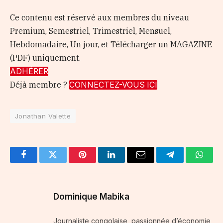
Ce contenu est réservé aux membres du niveau
Premium, Semestriel, Trimestriel, Mensuel,
Hebdomadaire, Un jour, et Télécharger un MAGAZINE
(PDF) uniquement.
ADHÉRER
Déjà membre ?
CONNECTEZ-VOUS ICI
Jonathan Valette
Facebook
Twitter
Pinterest
LinkedIn
Email
Telegram
Whats
Dominique Mabika
Journaliste congolaise, passionnée d’économie,