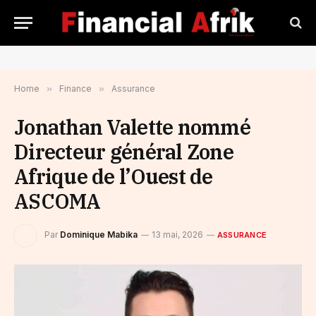
Home
»
Finance
»
Assurance
Jonathan Valette nommé
Directeur général Zone
Afrique de l’Ouest de
ASCOMA
Par
Dominique Mabika
13 mai, 2026
ASSURANCE