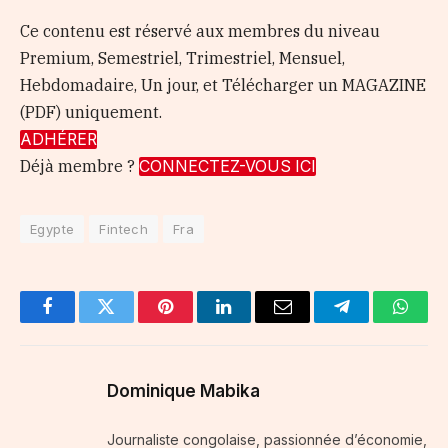
Ce contenu est réservé aux membres du niveau
Premium, Semestriel, Trimestriel, Mensuel,
Hebdomadaire, Un jour, et Télécharger un MAGAZINE
(PDF) uniquement.
ADHÉRER
Déjà membre ?
CONNECTEZ-VOUS ICI
Egypte
Fintech
Fra
Facebook
Twitter
Pinterest
LinkedIn
Email
Telegram
Whats
Dominique Mabika
Journaliste congolaise, passionnée d’économie,