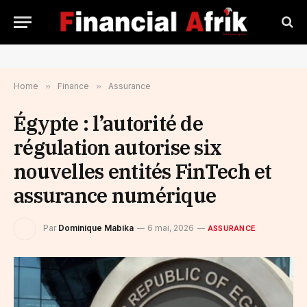
Home
»
Finance
»
Assurance
Égypte : l’autorité de
régulation autorise six
nouvelles entités FinTech et
assurance numérique
Par
Dominique Mabika
6 mai, 2026
ASSURANCE