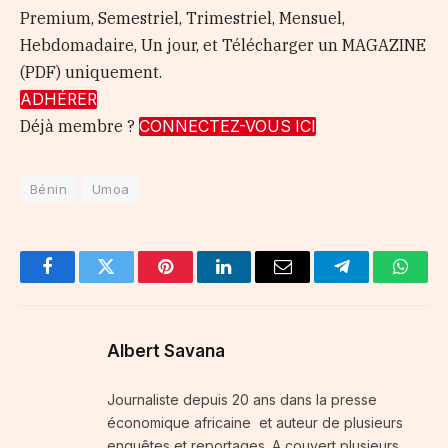
Premium, Semestriel, Trimestriel, Mensuel,
Hebdomadaire, Un jour, et Télécharger un MAGAZINE
(PDF) uniquement.
ADHÉRER
Déjà membre ?
CONNECTEZ-VOUS ICI
Bénin
Umoa
Facebook
Twitter
Pinterest
LinkedIn
Email
Telegram
Whats
Albert Savana
Journaliste depuis 20 ans dans la presse
économique africaine et auteur de plusieurs
enquêtes et reportages. A couvert plusieurs