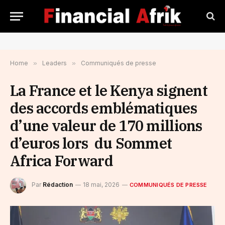
Home
»
Leaders
»
Communiqués de presse
La France et le Kenya signent
des accords emblématiques
d’une valeur de 170 millions
d’euros lors du Sommet
Africa Forward
Par
Rédaction
18 mai, 2026
COMMUNIQUÉS DE PRESSE