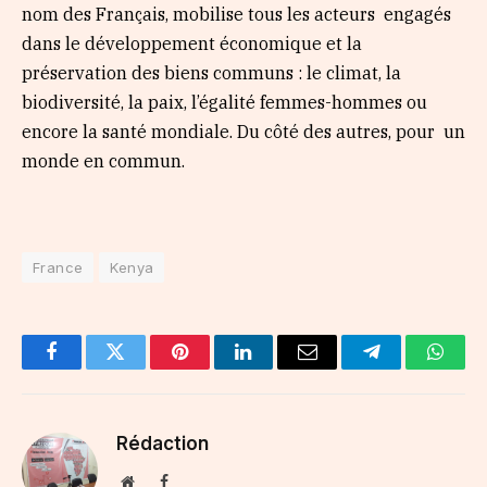
nom des Français, mobilise tous les acteurs engagés
dans le développement économique et la
préservation des biens communs : le climat, la
biodiversité, la paix, l’égalité femmes-hommes ou
encore la santé mondiale. Du côté des autres, pour un
monde en commun.
France
Kenya
Facebook
Twitter
Pinterest
LinkedIn
Email
Telegram
Whats
Rédaction
Website
Facebook