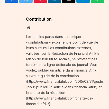
Facebook
Twitter
Pinterest
LinkedIn
Email
Telegram
Whats
Contribution
Website
Les articles parus dans la rubrique
«contributions» expriment le point de vue de
leurs auteurs. Les contributions externes,
validées par la Rédaction de Financial Afrik en
raison de leur utilité sociale, ne reflètent pas
forcément la ligne éditoriale du journal. Vous
voulez publier un article dans Financial Afrik,
suivre le guide de la contribution
(https://www.financialafrik.com/2015/02/21/guide
-pour-publier-un-article-dans-financial-afrik) et
la charte de la rédaction
[https://www.financialafrik.com/charte-de-
financial-afrik/].