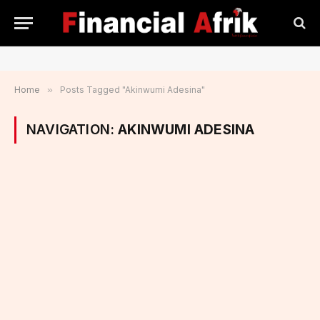
Home
»
Posts Tagged "Akinwumi Adesina"
NAVIGATION:
AKINWUMI ADESINA