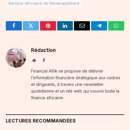
Banque Africaine de Développement
Facebook
Twitter
Pinterest
LinkedIn
Email
Telegram
Whats
Rédaction
Website
Facebook
Financial Afrik se propose de délivrer
l’information financière stratégique aux cadres
et dirigeants, à travers une newsletter
quotidienne et un site web qui couvre toute la
finance africaine.
LECTURES RECOMMANDÉES