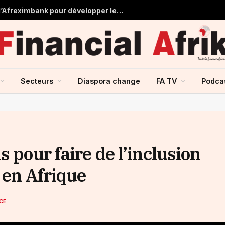
Tchad : près de 125 millions USD d’Afreximbank pour développer les infrastructures et le commerce
Secteurs
Diaspora change
FA TV
Podca
 pour faire de l’inclusion
é en Afrique
CE