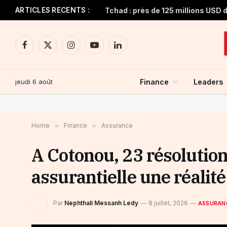
ARTICLES RECENTS :
Facebook
X
Instagram
YouTube
LinkedIn
(Twitter)
jeudi 6 août
Finance
Leaders
Home
»
Finance
»
Assurance
A Cotonou, 23 résolutions
assurantielle une réalit
Par
Nephthali Messanh Ledy
8 juillet, 2026
ASSURAN