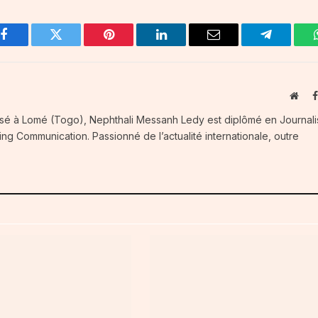
Facebook
Twitter
Pinterest
LinkedIn
Email
Telegram
Webs
Basé à Lomé (Togo), Nephthali Messanh Ledy est diplômé en Journal
ng Communication. Passionné de l’actualité internationale, outre