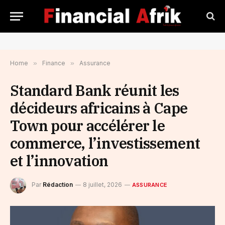
Home
»
Finance
»
Assurance
Standard Bank réunit les
décideurs africains à Cape
Town pour accélérer le
commerce, l’investissement
et l’innovation
Par
Rédaction
8 juillet, 2026
ASSURANCE