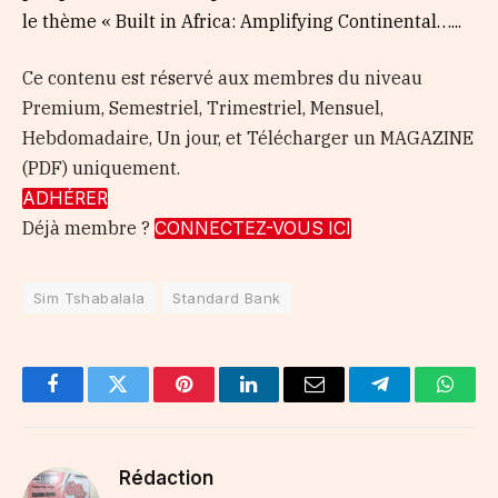
le thème « Built in Africa: Amplifying Continental…...
Ce contenu est réservé aux membres du niveau
Premium, Semestriel, Trimestriel, Mensuel,
Hebdomadaire, Un jour, et Télécharger un MAGAZINE
(PDF) uniquement.
ADHÉRER
Déjà membre ?
CONNECTEZ-VOUS ICI
Sim Tshabalala
Standard Bank
Facebook
Twitter
Pinterest
LinkedIn
Email
Telegram
Whats
Rédaction