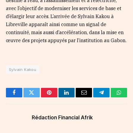
destiné à l’eau, à l’assainissement et à l’électricité,
avec l’objectif de moderniser les services de base et
d’élargir leur accès. L’arrivée de Sylvain Kakou à
Libreville apparaît ainsi comme un signal de
continuité, mais aussi d’accélération, dans la mise en
œuvre des projets appuyés par l’institution au Gabon.
Sylvain Kakou
Facebook
Twitter
Pinterest
LinkedIn
Email
Telegram
Whats
Rédaction Financial Afrik