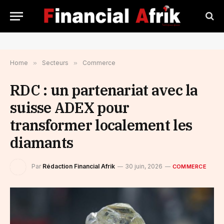
Home
»
Secteurs
»
Commerce
RDC : un partenariat avec la
suisse ADEX pour
transformer localement les
diamants
Par
Rédaction Financial Afrik
30 juin, 2026
COMMERCE