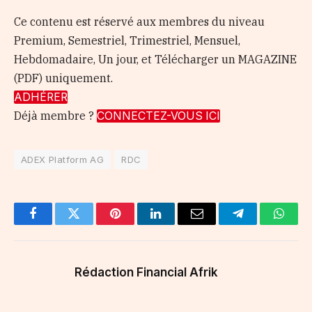
Ce contenu est réservé aux membres du niveau
Premium, Semestriel, Trimestriel, Mensuel,
Hebdomadaire, Un jour, et Télécharger un MAGAZINE
(PDF) uniquement.
ADHÉRER
Déjà membre ?
CONNECTEZ-VOUS ICI
ADEX Platform AG
RDC
Facebook
Twitter
Pinterest
LinkedIn
Email
Telegram
Whats
Rédaction Financial Afrik