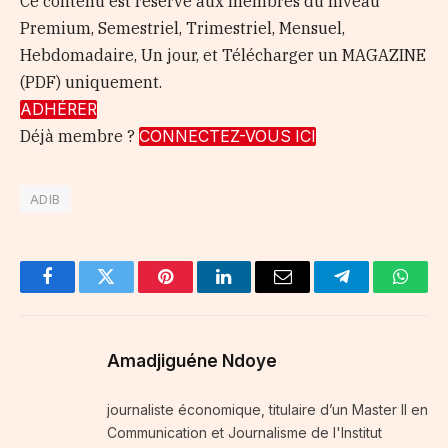
Ce contenu est réservé aux membres du niveau
Premium, Semestriel, Trimestriel, Mensuel,
Hebdomadaire, Un jour, et Télécharger un MAGAZINE
(PDF) uniquement.
ADHÉRER
Déjà membre ?
CONNECTEZ-VOUS ICI
ADIB
Facebook
Twitter
Pinterest
LinkedIn
Email
Telegram
Whats
Amadjiguéne Ndoye
journaliste économique, titulaire d’un Master II en
Communication et Journalisme de l'Institut