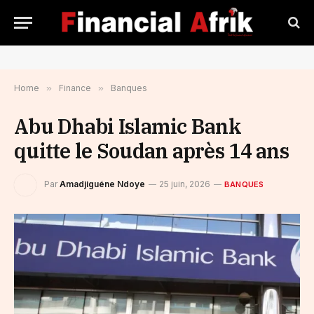
Home
»
Finance
»
Banques
Abu Dhabi Islamic Bank
quitte le Soudan après 14 ans
Par
Amadjiguéne Ndoye
25 juin, 2026
BANQUES